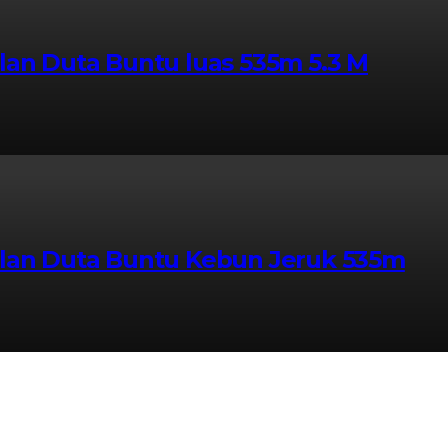
lan Duta Buntu luas 535m 5.3 M
alan Duta Buntu Kebun Jeruk 535m