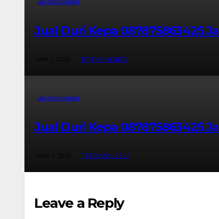
UNCATEGORIZED
Jual Duri Kepa 087875863425 Ja
APR 1, 2026
TATOJUALBELI
UNCATEGORIZED
Jual Duri Kepa 087875863425 J
MAR 7, 2026
TATOJUALBELI
Leave a Reply