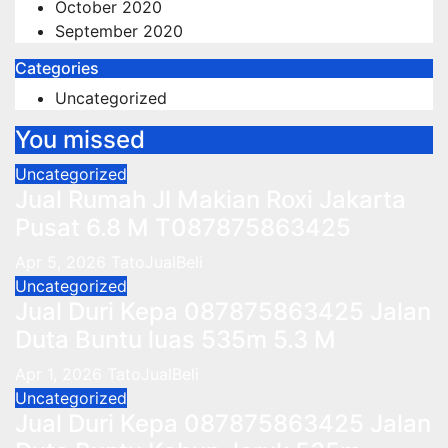
October 2020
September 2020
Categories
Uncategorized
You missed
Uncategorized
Jual Rumah Jl Makian Roxi Jakarta
Pusat 6.8 M T087875863425
Apr 5, 2026
TatoJualBeli
Uncategorized
Jual Duri Kepa 087875863425 Jalan
Duta Buntu luas 535m 5.3 M
Apr 1, 2026
TatoJualBeli
Uncategorized
Jual Duri Kepa 087875863425 Jalan