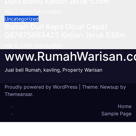
Duta Buntu Kebun Jeruk 535m
Mar 7, 2026
TatoJualBeli
Uncategorized
Rumah Duri Kepa Dijual Cepat
087875863425 Kebun Jeruk 535m
Mar 6, 2026
TatoJualBeli
www.RumahWarisan.
Jual beli Rumah, kavling, Property Warisan
Proudly powered by WordPress
|
Theme: Newsup by
Themeansar
.
Home
Sample Page