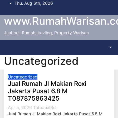
Skip
Thu. Aug 6th, 2026
to
content
www.RumahWarisan.
Jual beli Rumah, kavling, Property Warisan
Uncategorized
Uncategorized
Jual Rumah Jl Makian Roxi
Jakarta Pusat 6.8 M
T087875863425
Apr 5, 2026
TatoJualBeli
Jual Rumah Jl Makian Roxi Jakarta Pusat 6.8 M