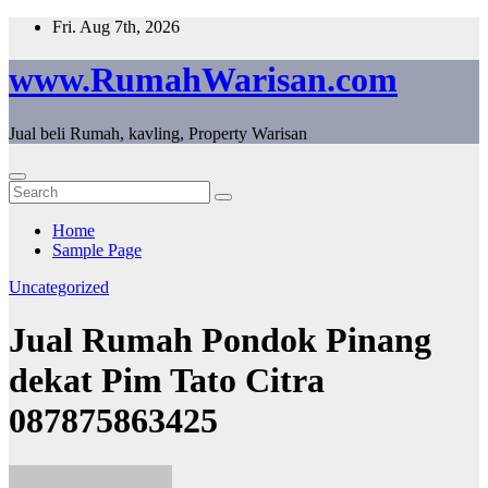
Skip
Fri. Aug 7th, 2026
to
content
www.RumahWarisan.com
Jual beli Rumah, kavling, Property Warisan
Home
Sample Page
Uncategorized
Jual Rumah Pondok Pinang
dekat Pim Tato Citra
087875863425