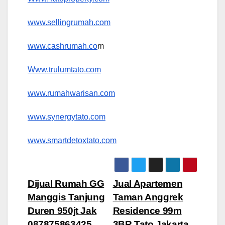
www.sellingrumah.com
www.cashrumah.co
m
Www.trulumtato.com
www.rumahwarisan.com
www.synergytato.com
www.smartdetoxtato.com
Post
Dijual Rumah GG
Jual Apartemen
Manggis Tanjung
Taman Anggrek
navigation
Duren 950jt Jak
Residence 99m
087875863425
3BR Tato Jakarta