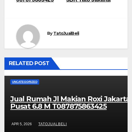
By
TatoJualBeli
RELATED POST
UNCATEGORIZED
Jual Rumah Jl Makian Roxi Jakarta
Pusat 6.8 M T087875863425
APR 5, 2026
TATOJUALBELI