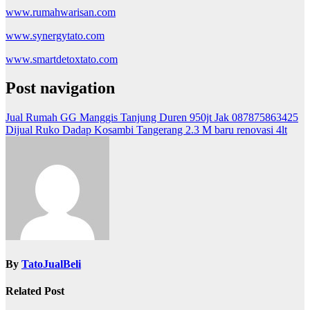
www.rumahwarisan.com
www.synergytato.com
www.smartdetoxtato.com
Post navigation
Jual Rumah GG Manggis Tanjung Duren 950jt Jak 087875863425
Dijual Ruko Dadap Kosambi Tangerang 2.3 M baru renovasi 4lt
By
TatoJualBeli
Related Post