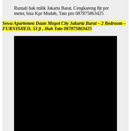
Rumah hak milik Jakarta Barat, Cengkareng 8jt per
meter, bisa Kpr Mudah, Tato pro 087875863425
Sewa Apartemen Daan Mogot City Jakarta Barat – 2 Bedroom –
FURNISHED, 53 jt , Hub Tato 087875863425