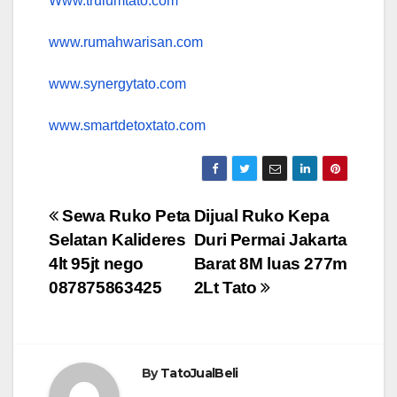
Www.trulumtato.com
www.rumahwarisan.com
www.synergytato.com
www.smartdetoxtato.com
Post
Sewa Ruko Peta
Dijual Ruko Kepa
Selatan Kalideres
Duri Permai Jakarta
navigation
4lt 95jt nego
Barat 8M luas 277m
087875863425
2Lt Tato
By
TatoJualBeli