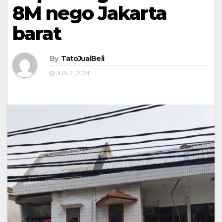
8M nego Jakarta
barat
By
TatoJualBeli
JUN 2, 2024