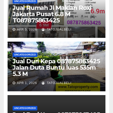
UNCATEGORIZED
Jual Rumah Jl Makian Roxi
Jakarta Pusat 6.8 M
T087875863425
APR 5, 2026
TATOJUALBELI
UNCATEGORIZED
Jual Duri Kepa 087875863425
Jalan Duta Buntu luas 535m
5.3 M
APR 1, 2026
TATOJUALBELI
UNCATEGORIZED