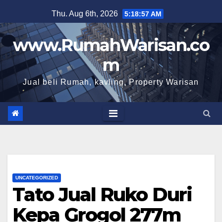
Skip
Thu. Aug 6th, 2026
5:18:58 AM
to
content
www.RumahWarisan.co
m
Jual beli Rumah, kavling, Property Warisan
UNCATEGORIZED
Tato Jual Ruko Duri
Kepa Grogol 277m