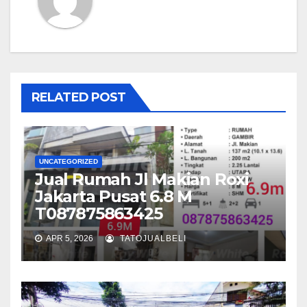
RELATED POST
UNCATEGORIZED
Jual Rumah Jl Makian Roxi
Jakarta Pusat 6.8 M
T087875863425
APR 5, 2026
TATOJUALBELI