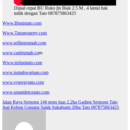
Dijual cepat BU Ruko jln Biak 2.5 M , 4 lantai hak
milik dengan Tato 087875863425
Www.Bisnistato.com
Www.Tatoproperty.com
www.sellingrumah.com
www.cashrumah.co
m
Www.trulumtato.com
www.rumahwarisan.com
www.synergytato.com
www.smartdetoxtato.com
Post
Jalan Raya Serpong 14jt nego luas 2.2ha Gading Serpong Tato
Jual Kebun Gunung Salak Sukabumi 20ha Tato 087875863425
navigation