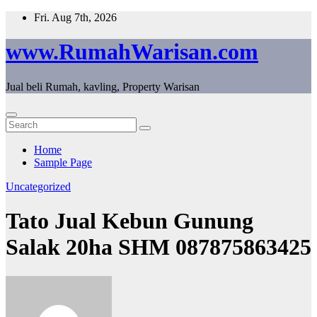
Skip
Fri. Aug 7th, 2026
to
content
www.RumahWarisan.com
Jual beli Rumah, kavling, Property Warisan
Home
Sample Page
Uncategorized
Tato Jual Kebun Gunung
Salak 20ha SHM 087875863425