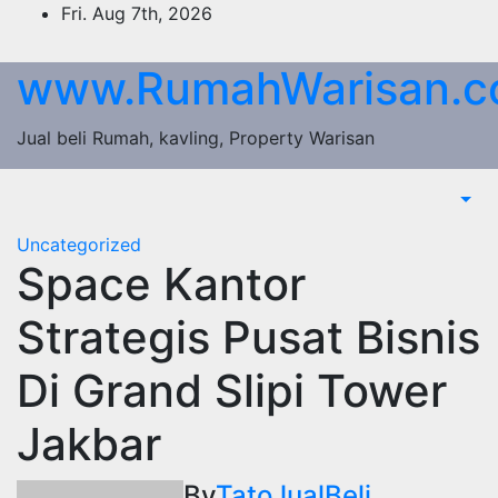
Skip
Fri. Aug 7th, 2026
to
content
www.RumahWarisan.
Jual beli Rumah, kavling, Property Warisan
Uncategorized
Space Kantor
Strategis Pusat Bisnis
Di Grand Slipi Tower
Jakbar
By
TatoJualBeli