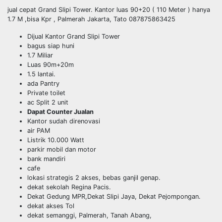
jual cepat Grand Slipi Tower. Kantor luas 90+20 ( 110 Meter ) hanya
1.7 M ,bisa Kpr , Palmerah Jakarta, Tato 087875863425
Dijual Kantor Grand Slipi Tower
bagus siap huni
1.7 Miliar
Luas 90m+20m
1.5 lantai.
ada Pantry
Private toilet
ac Split 2 unit
Dapat Counter Jualan
Kantor sudah direnovasi
air PAM
Listrik 10.000 Watt
parkir mobil dan motor
bank mandiri
cafe
lokasi strategis 2 akses, bebas ganjil genap.
dekat sekolah Regina Pacis.
Dekat Gedung MPR,Dekat Slipi Jaya, Dekat Pejompongan.
dekat akses Tol
dekat semanggi, Palmerah, Tanah Abang,