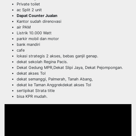
Private toilet
ac Split 2 unit
Dapat Counter Jualan
Kantor sudah direnovasi
air PAM
Listrik 10.000 Watt
parkir mobil dan motor
bank mandiri
cafe
lokasi strategis 2 akses, bebas ganjil genap.
dekat sekolah Regina Pacis.
Dekat Gedung MPR,Dekat Slipi Jaya, Dekat Pejompongan.
dekat akses Tol
dekat semanggi, Palmerah, Tanah Abang,
dekat ke Taman Anggrekdekat akses Tol
sertipikat Strata title
bisa KPR mudah.