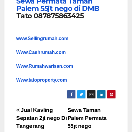
Sewa Permata Taman
Palem 55jt nego di DMB
Tato 087875863425
www.Sellingrumah.com
Www.Cashrumah.com
Www.Rumahwarisan.com
Www.tatoproperty.com
Post
Jual Kavling
Sewa Taman
Sepatan 2jt nego Di
Palem Permata
navigation
Tangerang
55jt nego