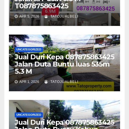
T087875863425
APR 5, 2026
TATOJUALBELI
UNCATEGORIZED
Jual Duri Kepa 087875863425
Jalan Duta Buntu luas 535m
5.3 M
APR 1, 2026
TATOJUALBELI
UNCATEGORIZED
Jual Duri Kepa 087875863425