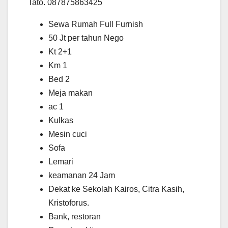
Tato. 087875863425
Sewa Rumah Full Furnish
50 Jt per tahun Nego
Kt 2+1
Km 1
Bed 2
Meja makan
ac 1
Kulkas
Mesin cuci
Sofa
Lemari
keamanan 24 Jam
Dekat ke Sekolah Kairos, Citra Kasih,
Kristoforus.
Bank, restoran