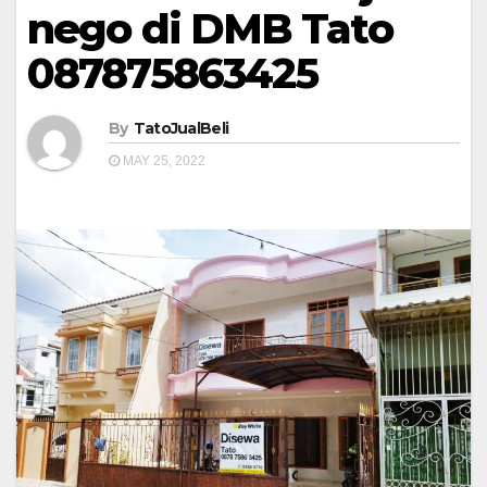
nego di DMB Tato
087875863425
By
TatoJualBeli
MAY 25, 2022