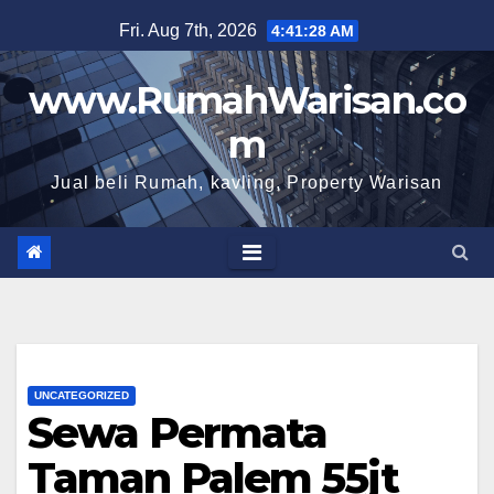
Skip
Fri. Aug 7th, 2026
4:41:29 AM
to
content
www.RumahWarisan.co
m
Jual beli Rumah, kavling, Property Warisan
UNCATEGORIZED
Sewa Permata
Taman Palem 55jt