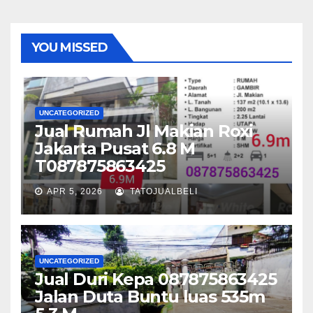
YOU MISSED
UNCATEGORIZED
Jual Rumah Jl Makian Roxi
Jakarta Pusat 6.8 M
T087875863425
APR 5, 2026
TATOJUALBELI
UNCATEGORIZED
Jual Duri Kepa 087875863425
Jalan Duta Buntu luas 535m