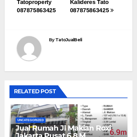
Tatoproperty
Kalideres Tato
087875863425
087875863425
By
TatoJualBeli
RELATED POST
UNCATEGORIZED
Jual Rumah Jl Makian Roxi
Jakarta Pusat 6.8 M