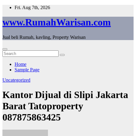
Skip
Fri. Aug 7th, 2026
to
content
www.RumahWarisan.com
Jual beli Rumah, kavling, Property Warisan
Home
Sample Page
Uncategorized
Kantor Dijual di Slipi Jakarta
Barat Tatoproperty
087875863425