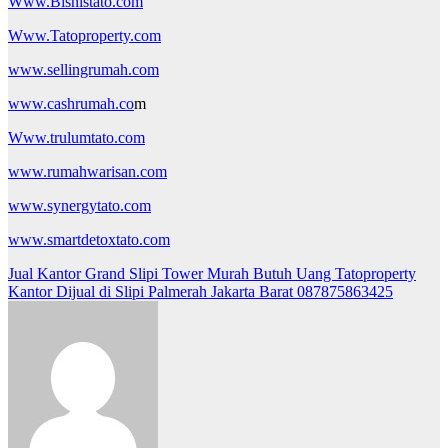
Www.Bisnistato.com
Www.Tatoproperty.com
www.sellingrumah.com
www.cashrumah.co
m
Www.trulumtato.com
www.rumahwarisan.com
www.synergytato.com
www.smartdetoxtato.com
Post
Jual Kantor Grand Slipi Tower Murah Butuh Uang Tatoproperty
Kantor Dijual di Slipi Palmerah Jakarta Barat 087875863425
navigation