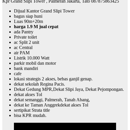
Kpr Grand Slipi Tower , Palmerah Jakarta, Tato 087875863425
Dijual Kantor Grand Slipi Tower
bagus siap huni
Luas 90m+20m
harga 1.9 M jual cepat
ada Pantry
Private toilet
ac Split 2 unit
ac Central
air PAM
Listrik 10.000 Watt
parkir mobil dan motor
bank mandiri
cafe
lokasi strategis 2 akses, bebas ganjil genap.
dekat sekolah Regina Pacis.
Dekat Gedung MPR,Dekat Slipi Jaya, Dekat Pejompongan.
dekat akses Tol
dekat semanggi, Palmerah, Tanah Abang,
dekat ke Taman Anggrekdekat akses Tol
sertipikat Strata title
bisa KPR mudah.