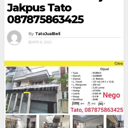
Jakpus Tato
087875863425
By
TatoJualBeli
APR 8, 2022