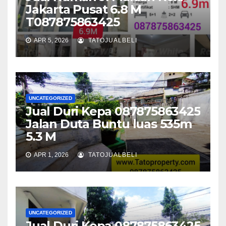
Jakarta Pusat 6.8 M
T087875863425
APR 5, 2026
TATOJUALBELI
UNCATEGORIZED
Jual Duri Kepa 087875863425
Jalan Duta Buntu luas 535m
5.3 M
APR 1, 2026
TATOJUALBELI
UNCATEGORIZED
Jual Duri Kepa 087875863425