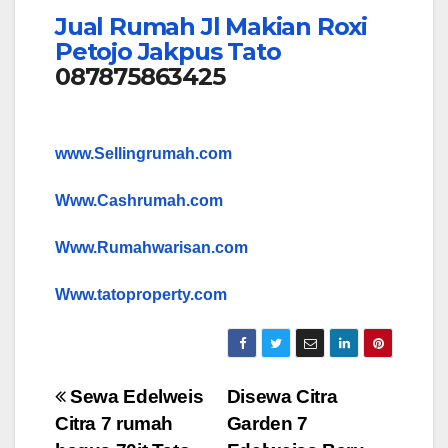
Jual Rumah Jl Makian Roxi
Petojo Jakpus Tato
087875863425
www.Sellingrumah.com
Www.Cashrumah.com
Www.Rumahwarisan.com
Www.tatoproperty.com
Post
Sewa Edelweis
Disewa Citra
Citra 7 rumah
Garden 7
navigation