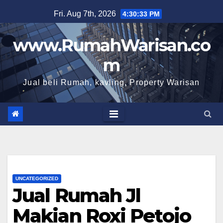
Skip
Fri. Aug 7th, 2026
4:30:35 PM
to
content
www.RumahWarisan.co
m
Jual beli Rumah, kavling, Property Warisan
UNCATEGORIZED
Jual Rumah Jl
Makian Roxi Petojo