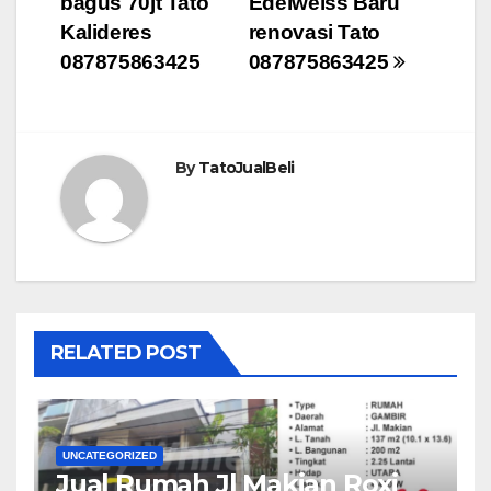
bagus 70jt Tato
Edelweiss Baru
Kalideres
renovasi Tato
087875863425
087875863425
By
TatoJualBeli
RELATED POST
UNCATEGORIZED
Jual Rumah Jl Makian Roxi