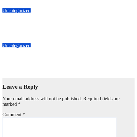
Apr 5, 2026
TatoJualBeli
Uncategorized
Jual Duri Kepa 087875863425 Jalan Duta Buntu luas 535m 5.3
M
Apr 1, 2026
TatoJualBeli
Uncategorized
Jual Duri Kepa 087875863425 Jalan Duta Buntu Kebun Jeruk
535m
Mar 7, 2026
TatoJualBeli
Leave a Reply
Your email address will not be published.
Required fields are
marked
*
Comment
*