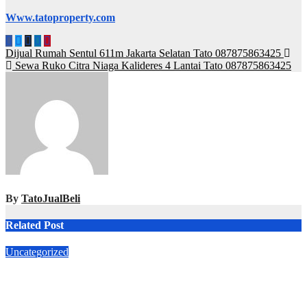
Www.tatoproperty.com
Post
Dijual Rumah Sentul 611m Jakarta Selatan Tato 087875863425
Sewa Ruko Citra Niaga Kalideres 4 Lantai Tato 087875863425
navigation
By
TatoJualBeli
Related Post
Uncategorized
Jual Rumah Jl Makian Roxi Jakarta Pusat 6.8 M
T087875863425