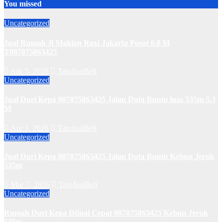
You missed
Uncategorized
Jual Rumah Jl Makian Roxi Jakarta Pusat 6.8 M
T087875863425
Apr 5, 2026
TatoJualBeli
Uncategorized
Jual Duri Kepa 087875863425 Jalan Duta Buntu luas 535m 5.3
M
Apr 1, 2026
TatoJualBeli
Uncategorized
Jual Duri Kepa 087875863425 Jalan Duta Buntu Kebun Jeruk
535m
Mar 7, 2026
TatoJualBeli
Uncategorized
Rumah Duri Kepa Dijual Cepat 087875863425 Kebun Jeruk
535m