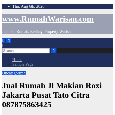
Skip
Thu. Aug 6th, 2026
to
content
www.RumahWarisan.com
Jual beli Rumah, kavling, Property Warisan
Home
Sample Page
Uncategorized
Jual Rumah Jl Makian Roxi
Jakarta Pusat Tato Citra
087875863425