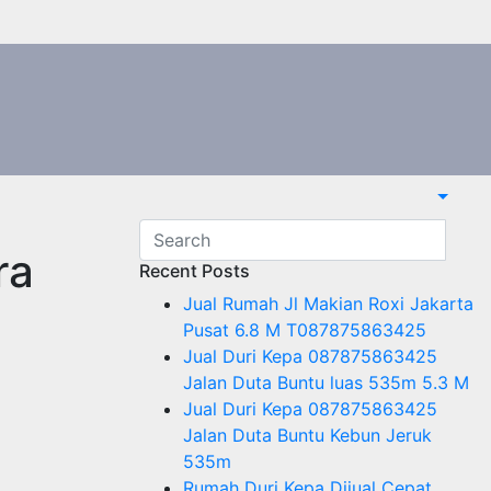
ra
Recent Posts
Jual Rumah Jl Makian Roxi Jakarta
Pusat 6.8 M T087875863425
Jual Duri Kepa 087875863425
Jalan Duta Buntu luas 535m 5.3 M
Jual Duri Kepa 087875863425
Jalan Duta Buntu Kebun Jeruk
535m
Rumah Duri Kepa Dijual Cepat