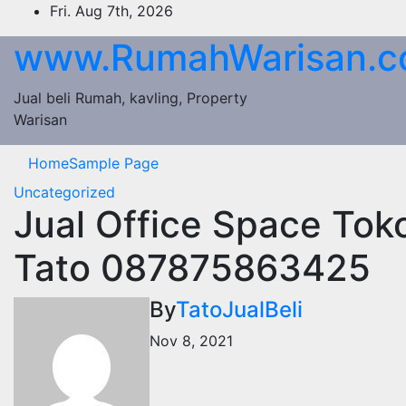
Skip
Fri. Aug 7th, 2026
to
www.RumahWarisan.
content
Jual beli Rumah, kavling, Property
Warisan
Home
Sample Page
Uncategorized
Jual Office Space Tok
Tato 087875863425
By
TatoJualBeli
Nov 8, 2021