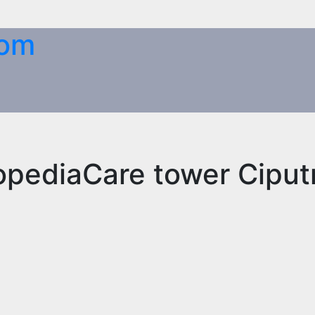
com
opediaCare tower Ciput