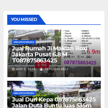
YOU MISSED
UNCATEGORIZED
Jual Rumah Jl Makian Roxi
Jakarta Pusat 6.8 M
T087875863425
APR 5, 2026
TATOJUALBELI
UNCATEGORIZED
Jual Duri Kepa 087875863425
Jalan Duta Buntu luas 535m