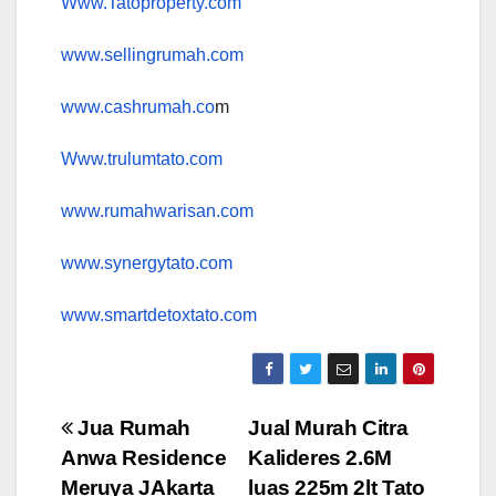
Www.Tatoproperty.com
www.sellingrumah.com
www.cashrumah.co
m
Www.trulumtato.com
www.rumahwarisan.com
www.synergytato.com
www.smartdetoxtato.com
Post
Jua Rumah
Jual Murah Citra
Anwa Residence
Kalideres 2.6M
navigation
Meruya JAkarta
luas 225m 2lt Tato