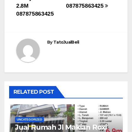
2.8M
087875863425
087875863425
By
TatoJualBeli
RELATED POST
UNCATEGORIZED
Jual Rumah Jl Makian Roxi