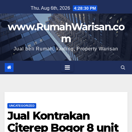
Skip
Thu. Aug 6th, 2026
4:28:32 PM
to
content
www.RumahWarisan.co
m
Jual beli Rumah, kavling, Property Warisan
UNCATEGORIZED
Jual Kontrakan
Citerep Bogor 8 unit