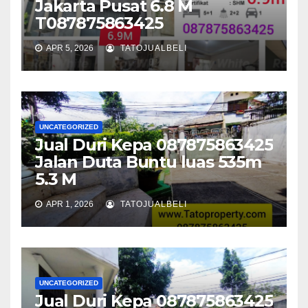
Jakarta Pusat 6.8 M
T087875863425
APR 5, 2026
TATOJUALBELI
UNCATEGORIZED
Jual Duri Kepa 087875863425
Jalan Duta Buntu luas 535m
5.3 M
APR 1, 2026
TATOJUALBELI
UNCATEGORIZED
Jual Duri Kepa 087875863425