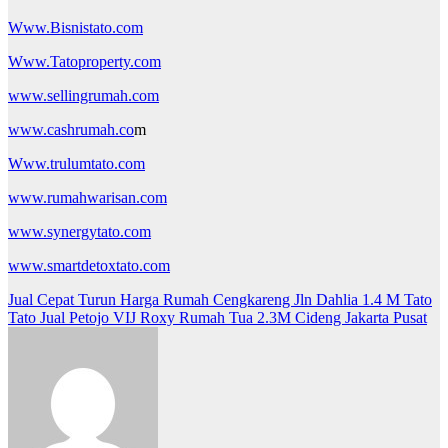
Www.Bisnistato.com
Www.Tatoproperty.com
www.sellingrumah.com
www.cashrumah.co
m
Www.trulumtato.com
www.rumahwarisan.com
www.synergytato.com
www.smartdetoxtato.com
Post
Jual Cepat Turun Harga Rumah Cengkareng Jln Dahlia 1.4 M Tato
Tato Jual Petojo VIJ Roxy Rumah Tua 2.3M Cideng Jakarta Pusat
navigation