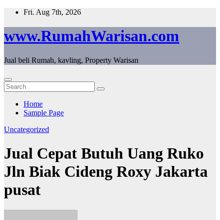
Skip
Fri. Aug 7th, 2026
to
content
www.RumahWarisan.com
Jual beli Rumah, kavling, Property Warisan
Home
Sample Page
Uncategorized
Jual Cepat Butuh Uang Ruko
Jln Biak Cideng Roxy Jakarta
pusat