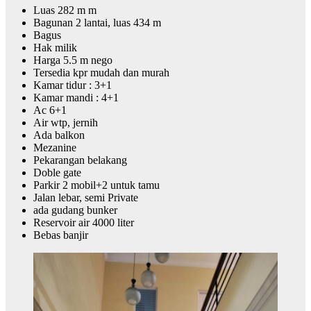
Luas 282 m m
Bagunan 2 lantai, luas 434 m
Bagus
Hak milik
Harga 5.5 m nego
Tersedia kpr mudah dan murah
Kamar tidur : 3+1
Kamar mandi : 4+1
Ac 6+1
Air wtp, jernih
Ada balkon
Mezanine
Pekarangan belakang
Doble gate
Parkir 2 mobil+2 untuk tamu
Jalan lebar, semi Private
ada gudang bunker
Reservoir air 4000 liter
Bebas banjir