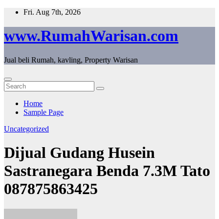
Skip
Fri. Aug 7th, 2026
to
content
www.RumahWarisan.com
Jual beli Rumah, kavling, Property Warisan
Home
Sample Page
Uncategorized
Dijual Gudang Husein
Sastranegara Benda 7.3M Tato
087875863425