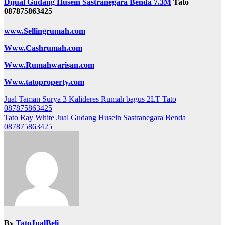
Dijual Gudang Husein Sastranegara Benda 7.3M
Tato
087875863425
www.Sellingrumah.com
Www.Cashrumah.com
Www.Rumahwarisan.com
Www.tatoproperty.com
Post
Jual Taman Surya 3 Kalideres Rumah bagus 2LT Tato
087875863425
navigation
Tato Ray White Jual Gudang Husein Sastranegara Benda
087875863425
By
TatoJualBeli