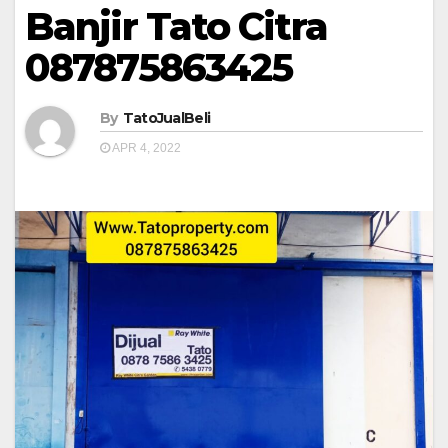
Banjir Tato Citra
087875863425
By
TatoJualBeli
APR 4, 2022