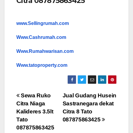
Citra 087875863425
www.Sellingrumah.com
Www.Cashrumah.com
Www.Rumahwarisan.com
Www.tatoproperty.com
Post
Sewa Ruko
Jual Gudang Husein
Citra Niaga
Sastranegara dekat
navigation
Kalideres 3.5lt
Citra 8 Tato
Tato
087875863425
087875863425