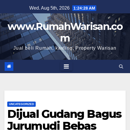
Skip
Wed. Aug 5th, 2026
1:24:29 AM
to
content
www.RumahWarisan.co
m
Jual beli Rumah, kavling, Property Warisan
UNCATEGORIZED
Dijual Gudang Bagus
Jurumudi Bebas