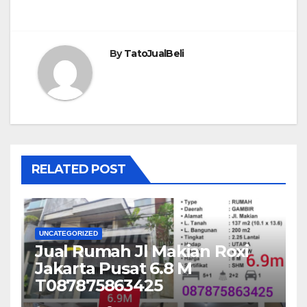
By
TatoJualBeli
RELATED POST
UNCATEGORIZED
Jual Rumah Jl Makian Roxi
Jakarta Pusat 6.8 M
T087875863425