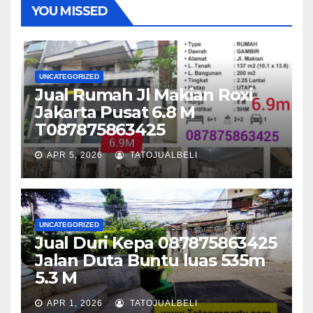
YOU MISSED
UNCATEGORIZED
Jual Rumah Jl Makian Roxi
Jakarta Pusat 6.8 M
T087875863425
APR 5, 2026
TATOJUALBELI
UNCATEGORIZED
Jual Duri Kepa 087875863425
Jalan Duta Buntu luas 535m
5.3 M
APR 1, 2026
TATOJUALBELI