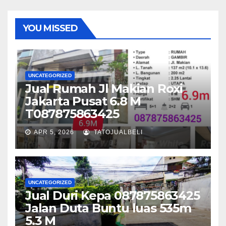
YOU MISSED
UNCATEGORIZED
Jual Rumah Jl Makian Roxi
Jakarta Pusat 6.8 M
T087875863425
APR 5, 2026
TATOJUALBELI
UNCATEGORIZED
Jual Duri Kepa 087875863425
Jalan Duta Buntu luas 535m
5.3 M