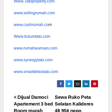
Www.Tatoproperty.com
www.sellingrumah.com
www.cashrumah.co
m
Www.trulumtato.com
www.rumahwarisan.com
www.synergytato.com
www.smartdetoxtato.com
Post
Dijual Damoci
Sewa Ruko Peta
Apartement 3 bed
Selatan Kalideres
navigation
Room murah
4lt 95jt nego