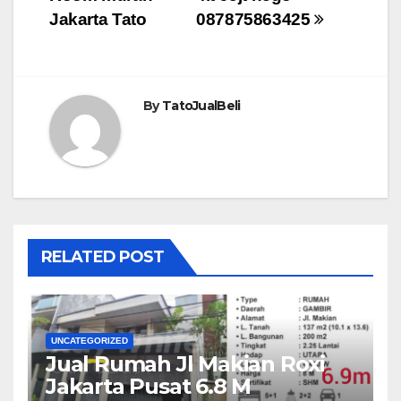
Jakarta Tato
087875863425
By
TatoJualBeli
RELATED POST
UNCATEGORIZED
Jual Rumah Jl Makian Roxi
Jakarta Pusat 6.8 M