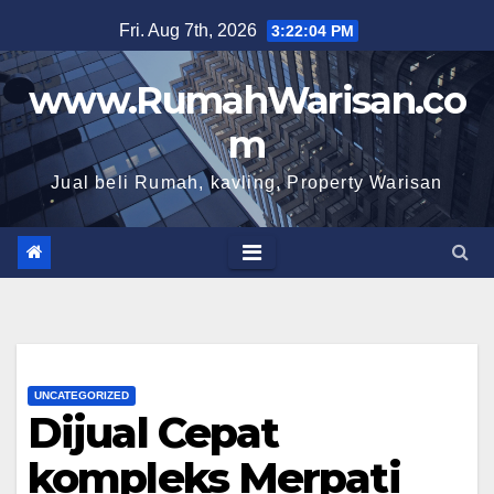
Skip
Fri. Aug 7th, 2026
3:22:06 PM
to
content
www.RumahWarisan.co
m
Jual beli Rumah, kavling, Property Warisan
UNCATEGORIZED
Dijual Cepat
kompleks Merpati